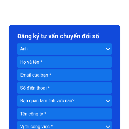
Đăng ký tư vấn chuyển đổi số
Đăng
ký
tư
vấn
chuyển
đổi
số