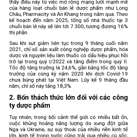
thấy điều này từ việc mở rộng mạng lưới mạnh mẽ
của hàng loạt chuỗi bán lẻ dược phẩm như Long
Châu, Pharmacity và An Khang trong năm qua. Theo
kế hoạch đến năm 2025, tổng số nhà thuốc tại 3
chuỗi bán lẻ này sẽ lên tới 7.300, tương đương 16%
thị phần.
Sau khi sụt giảm liên tục trong 9 tháng cuối năm
2021, chỉ số sản xuất công nghiệp dược phẩm, hóa
dược và nguyên liệu làm thuốc có dấu hiệu phục hồi
trở lại trong quý I/2022 và tăng điểm trong quý II.
Tốc độ tăng trưởng là 24,6%, gần bằng tốc độ tăng
trưởng của cùng kỳ năm 2020 khi dịch Covid-19
chưa bùng phát tại Việt Nam. Lũy kế 9 tháng đầu
năm, chỉ số này tăng 18,3%.
2. Bốn thách thức lớn đối với các công
ty dược phẩm
Tuy nhiên, trong bối cảnh thế giới có nhiều bất ổn,
cuộc khủng hoảng năng lượng do xung đột giữa
Nga và Ukraine, sự suy thoái của nhiều nền kinh tế
lớn, kinh tế trong nước cũng trải qua nhiều cú sốc,