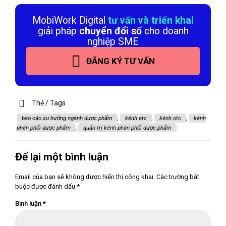
MobiWork Digital
tư vấn và triển khai
giải pháp
chuyển đổi số
cho doanh
nghiệp SME
ĐĂNG KÝ TƯ VẤN
Thẻ / Tags
báo cáo xu hướng ngành dược phẩm
,
kênh etc
,
kênh otc
,
kênh
phân phối dược phẩm
,
quản trị kênh phân phối dược phẩm
Để lại một bình luận
Email của bạn sẽ không được hiển thị công khai.
Các trường bắt
buộc được đánh dấu
*
Bình luận
*