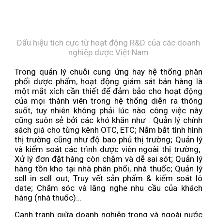
Dấu hiệu tích cực từ hoạt động R&D của các doanh
nghiệp dược Việt Nam
Trong quản lý chuỗi cung ứng hay hệ thống phân
phối dược phẩm, hoạt động giám sát bán hàng là
một mắt xích cần thiết để đảm bảo cho hoạt động
của mọi thành viên trong hệ thống diễn ra thông
suốt, tuy nhiên không phải lúc nào công việc này
cũng suôn sẻ bởi các khó khăn như : Quản lý chính
sách giá cho từng kênh OTC, ETC; Nắm bắt tình hình
thị trường cũng như độ bao phủ thị trường; Quản lý
và kiểm soát các trình dược viên ngoài thị trường;
Xử lý đơn đặt hàng còn chậm và dễ sai sót; Quản lý
hàng tồn kho tại nhà phân phối, nhà thuốc; Quản lý
sell in sell out; Truy vết sản phẩm & kiểm soát lô
date; Chăm sóc và lăng nghe nhu cầu của khách
hàng (nhà thuốc)…
Cạnh tranh giữa doanh nghiệp trong và ngoài nước