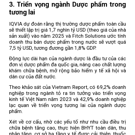
3. Triển vọng ngành Dược phẩm trong
tương lai
IQVIA dự đoán rằng thị trường dược phẩm toàn cầu
sẽ thiết lập trị giá 1,7 nghìn tỷ USD (theo giá của nhà
sản xuất) vào năm 2025 và Fitch Solutions ước tính
doanh thu bán dược phẩm trong nước sẽ vượt quá
7,5 tỷ USD, tương đương gần 1,8% GDP.
Động lực dài hạn của ngành dược là đầu tư của các
đơn vị dược phẩm đa quốc gia, nâng cao chất lượng
khám chữa bệnh, mở rộng bảo hiểm y tế xã hội và
dân cư của đất nước.
Theo khảo sát của Vietnam Report, có 69,2% doanh
nghiệp trong ngành tỏ ra tin tưởng vào triển vọng
kinh tế Việt Nam năm 2023 và 42,9% doanh nghiệp
lạc quan về triển vọng tương lai của ngành dược
phẩm.
Xét về cơ cấu, nhờ các yếu tố như nhu cầu điều trị
chữa bệnh tăng cao, thực hiện BHYT toàn dân, thu
nhập tăng, cơ sở hạ tầng y tế được cải thiện, thuốc