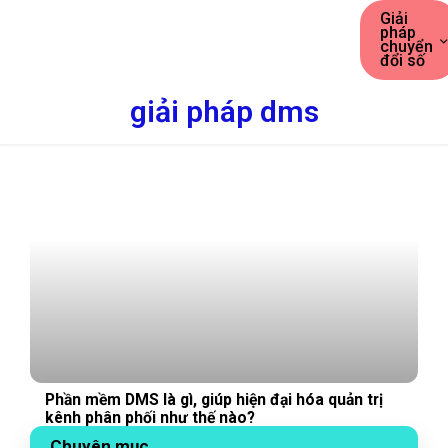
Giải
pháp
chuyển
đổi số
giải pháp dms
Phần mềm DMS là gì, giúp hiện đại hóa quản trị
kênh phân phối như thế nào?
Chuyên mục