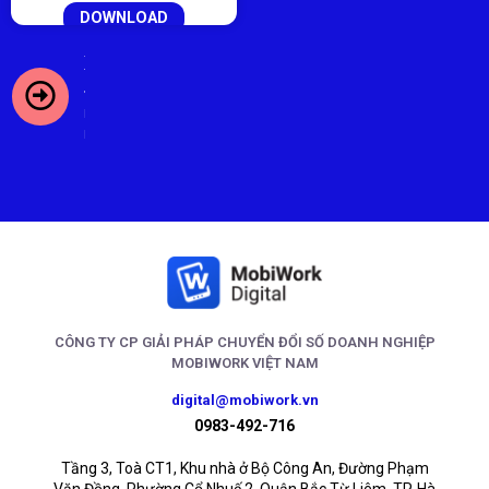
DOWNLOAD
Xem
thêm
DX -
Docs
CÔNG TY CP GIẢI PHÁP CHUYỂN ĐỔI SỐ DOANH NGHIỆP
MOBIWORK VIỆT NAM
digital@mobiwork.vn
0983-492-716
Tầng 3, Toà CT1, Khu nhà ở Bộ Công An, Đường Phạm