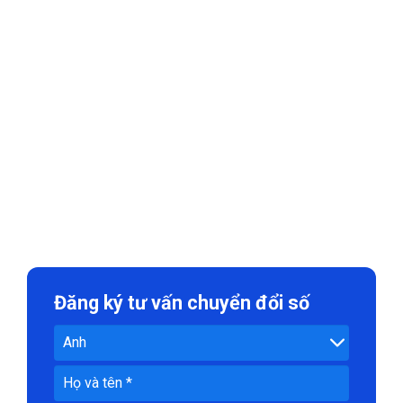
Đăng ký tư vấn chuyển đổi số
Đăng
ký
tư
vấn
chuyển
đổi